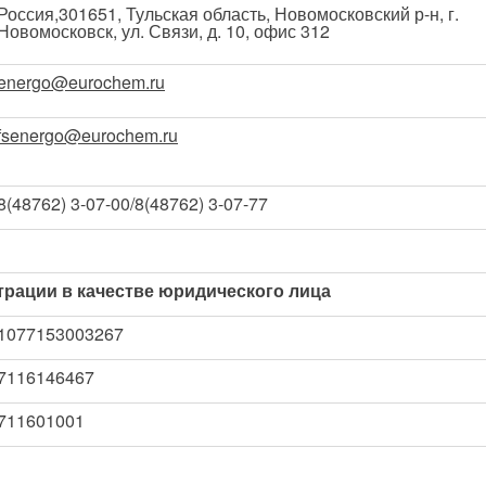
Россия,301651, Тульская область, Новомосковский р-н, г.
Новомосковск, ул. Связи, д. 10, офис 312
energo@eurochem.ru
fsenergo@eurochem.ru
8(48762) 3-07-00/8(48762) 3-07-77
трации в качестве юридического лица
1077153003267
7116146467
711601001