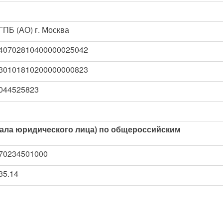
ГПБ (АО) г. Москва
40702810400000025042
30101810200000000823
044525823
ала юридического лица) по общероссийским
70234501000
35.14